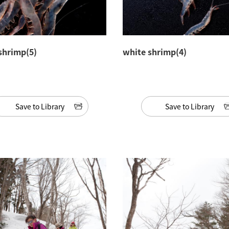
shrimp(5)
white shrimp(4)
Save to Library
Save to Library