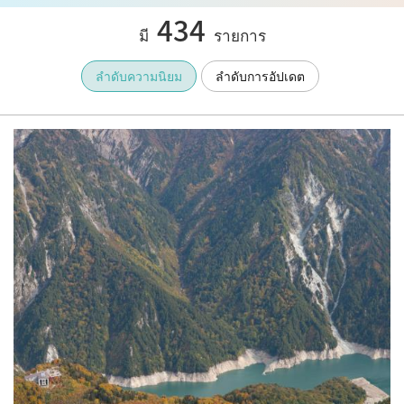
434
มี
รายการ
ลำดับความนิยม
ลำดับการอัปเดต