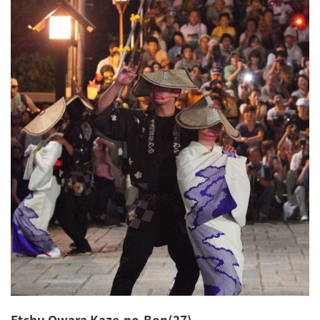
Etchu Owara Kaze-no-Bon(27)