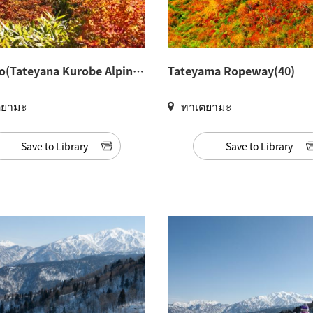
(Tateyana Kurobe Alpin
Tateyama Ropeway(40)
(3)
ตยามะ
ทาเตยามะ
Save to Library
Save to Library