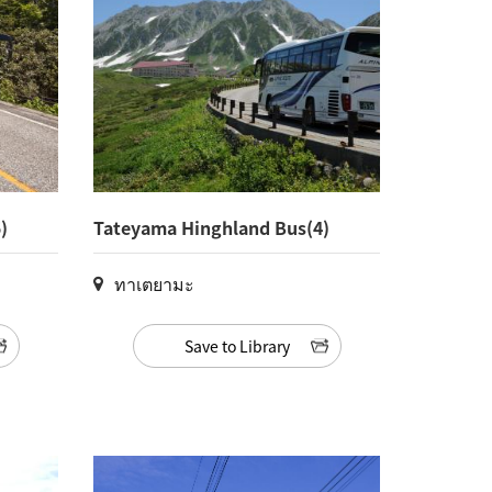
)
Tateyama Hinghland Bus(4)
ทาเตยามะ
Save to Library