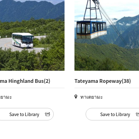
ma Hinghland Bus(2)
Tateyama Ropeway(38)
ตยามะ
ทาเตยามะ
Save to Library
Save to Library