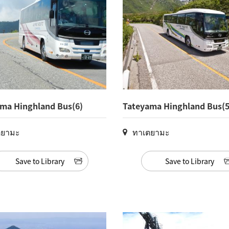
ma Hinghland Bus(6)
Tateyama Hinghland Bus(5
ตยามะ
ทาเตยามะ
Save to Library
Save to Library