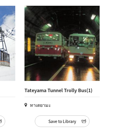
Tateyama Tunnel Trolly Bus(1)
ทาเตยามะ
Save to Library