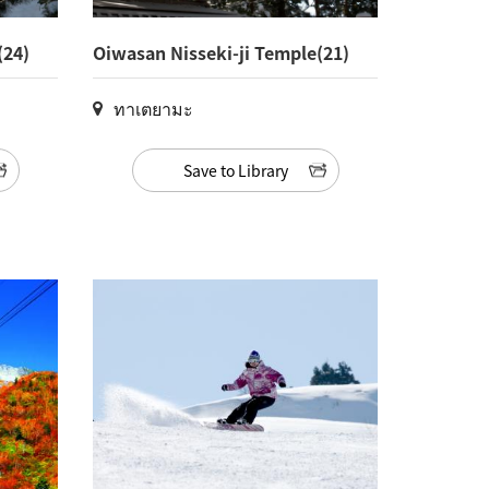
(24)
Oiwasan Nisseki-ji Temple(21)
ทาเตยามะ
Save to Library