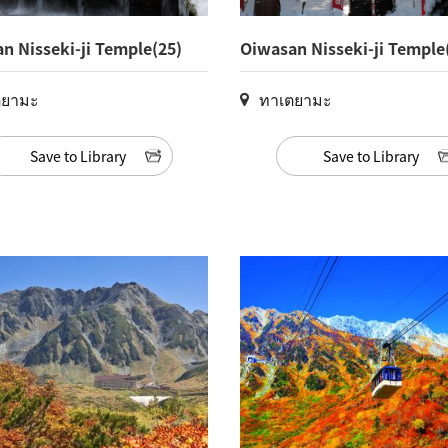
n Nisseki-ji Temple(25)
Oiwasan Nisseki-ji Temple
ตยามะ
ทาเตยามะ
Save to Library
Save to Library