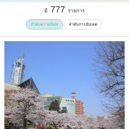
777
มี
รายการ
ลำดับความนิยม
ลำดับการอัปเดต