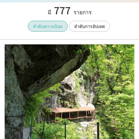
777
มี
รายการ
ลำดับความนิยม
ลำดับการอัปเดต