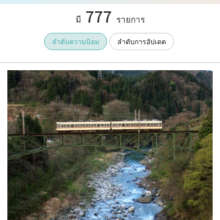
777
มี
รายการ
ลำดับความนิยม
ลำดับการอัปเดต