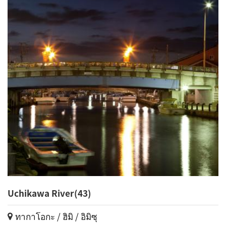
Uchikawa River(43)
ทากาโอกะ / ฮิมิ / อิมิซุ