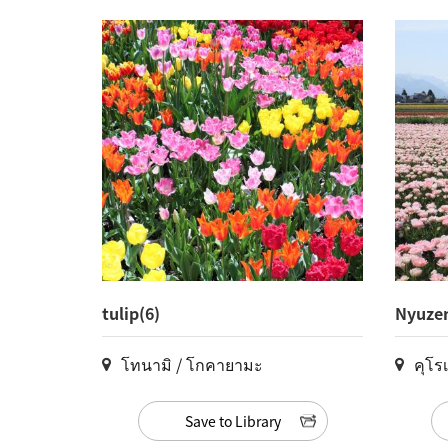
tulip(6)
Nyuzen
โทนามิ / โกคายามะ
คุโรเ
Save to Library