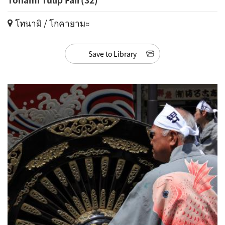
โทนามิ / โกคายามะ
Save to Library