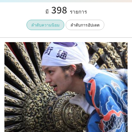
398
มี
รายการ
ลำดับความนิยม
ลำดับการอัปเดต