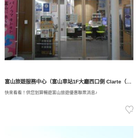
富山旅遊服務中心（富山車站1F大廳西口側 Clarte（ク
ラルテ）內
快來看看！供您划算暢遊富山旅遊優惠聯票消息♪