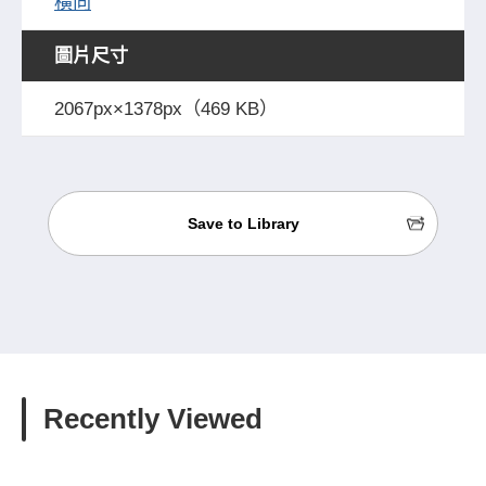
橫向
圖片尺寸
2067px×1378px（469 KB）
Save to Library
Recently Viewed