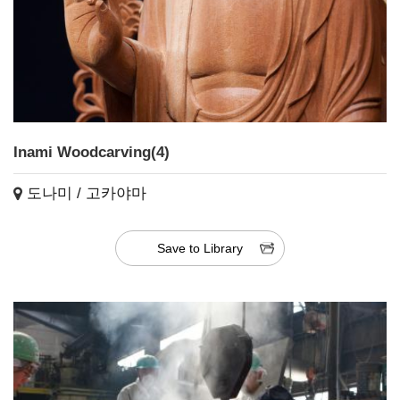
Inami Woodcarving(4)
도나미 / 고카야마
Save to Library