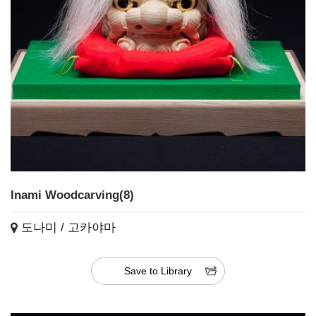
Inami Woodcarving(8)
도나미 / 고카야마
Save to Library