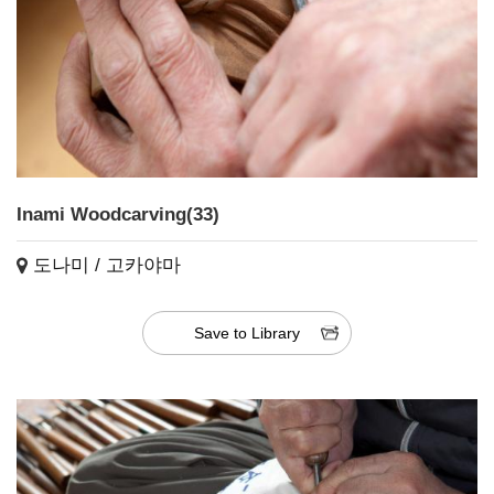
Inami Woodcarving(33)
도나미 / 고카야마
Save to Library