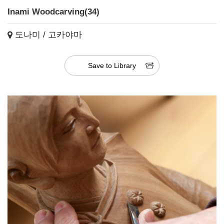
Inami Woodcarving(34)
도나미 / 고카야마
Save to Library