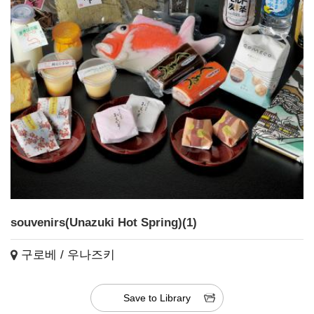
souvenirs(Unazuki Hot Spring)(1)
구로베 / 우나즈키
Save to Library