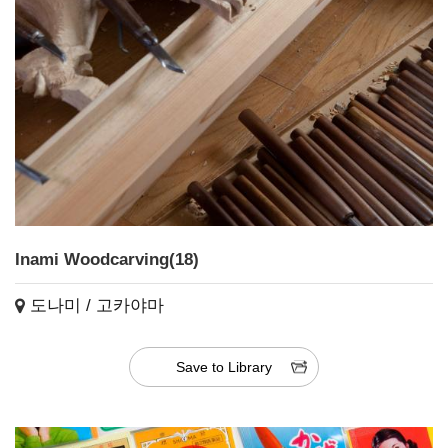
Inami Woodcarving(18)
도나미 / 고카야마
Save to Library