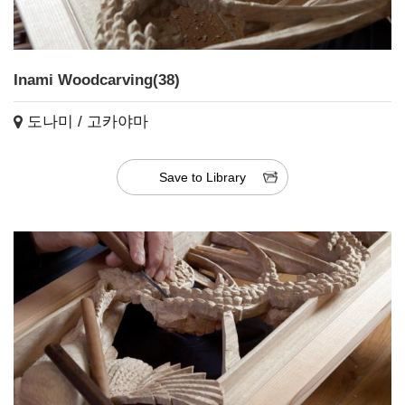
Inami Woodcarving(38)
도나미 / 고카야마
Save to Library