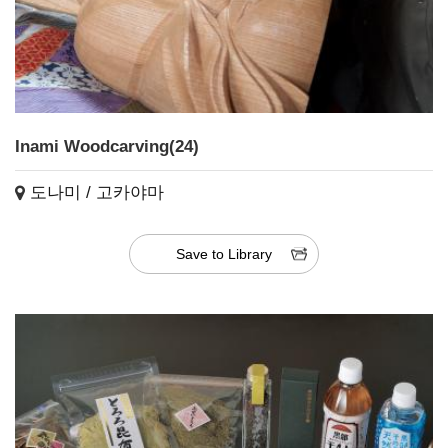
Inami Woodcarving(24)
도나미 / 고카야마
Save to Library