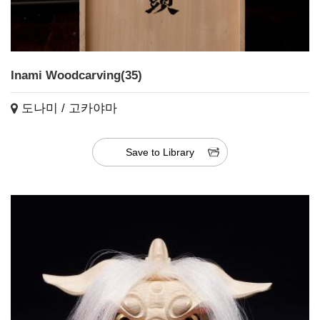
Inami Woodcarving(35)
도나미 / 고카야마
Save to Library