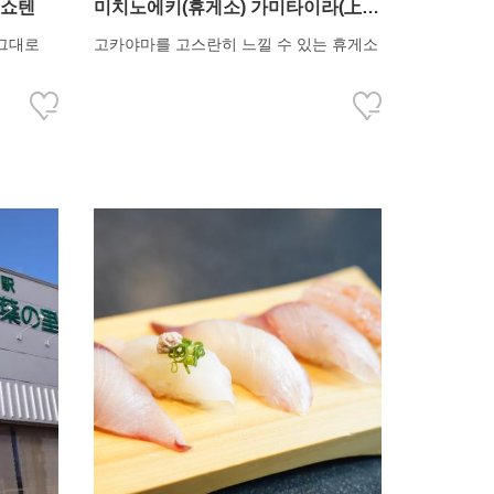
쇼텐
미치노에키(휴게소) 가미타이라(上
平) 사사라관
 그대로
고카야마를 고스란히 느낄 수 있는 휴게소