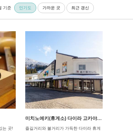
렬 기준
인기도
가까운 곳
최근 갱신
미치노에키(휴게소) 다이라 고카야마
(五箇山) 와시노사토
있는 곳!
즐길거리와 볼거리가 가득한 다이라 휴게