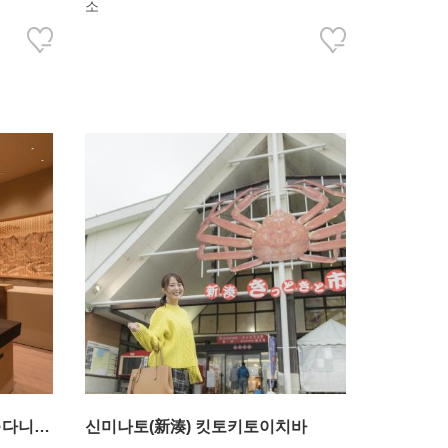
소
·다니하
신미나토(新湊) 킷토키토이치바