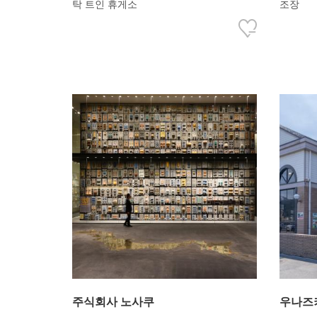
탁 트인 휴게소
조장
주식회사 노사쿠
우나즈