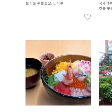
즐거운 주물공장, 노사쿠
국제맥주
주를 맛