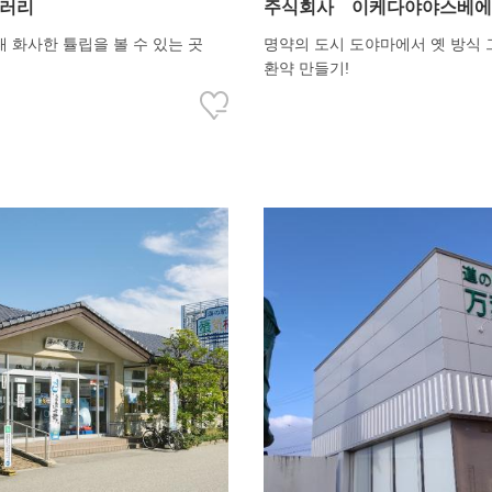
갤러리
주식회사 이케다야야스베에
내 화사한 튤립을 볼 수 있는 곳
명약의 도시 도야마에서 옛 방식
환약 만들기!