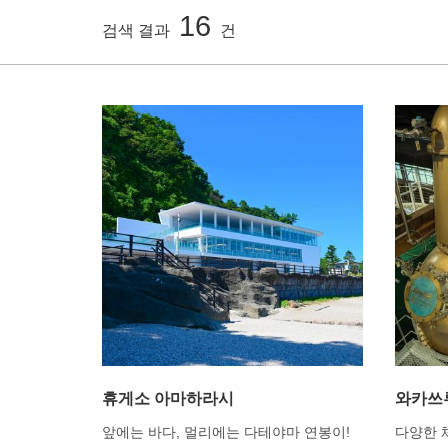
16
검색 결과
건
휴게소 아마하라시
와카쓰
앞에는 바다, 멀리에는 다테야마 연봉이!
다양한 