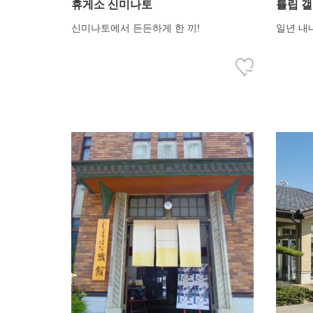
휴게소 신미나토
튤립 
신미나토에서 든든하게 한 끼!
일년 내