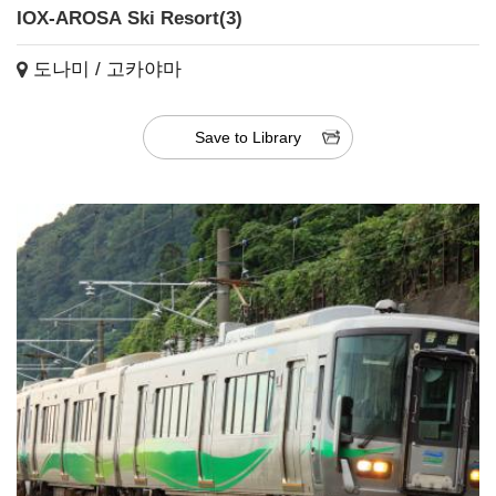
IOX-AROSA Ski Resort(3)
도나미 / 고카야마
Save to Library