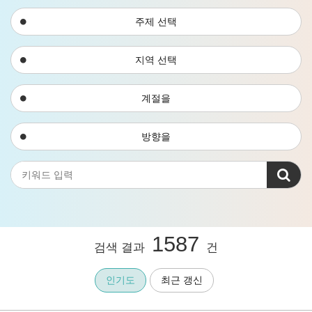
주제 선택
지역 선택
계절을
방향을
1587
검색 결과
건
인기도
최근 갱신