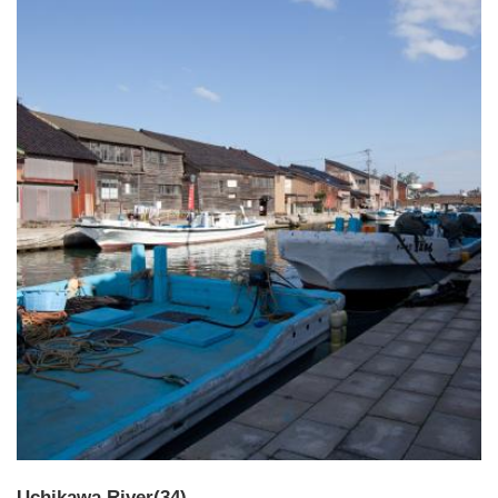
Uchikawa River(34)