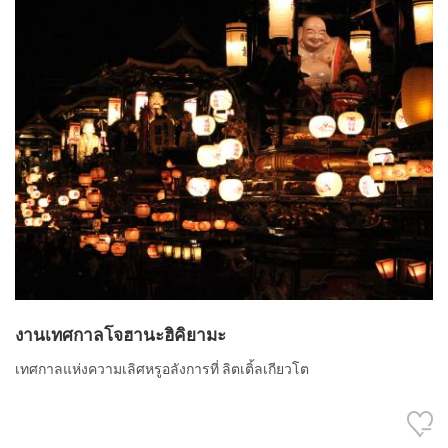
งานเทศกาลโจฮานะฮิคิยามะ
เทศกาลแห่งความเลิศหรูอลังการที่ ลิตเติ้ลเกียวโต