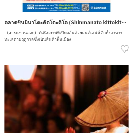
ตลาดชินมินาโตะคิตโตะคิโต (Shinmanato kittokito
Market)（สารแขวนลอย）
（สารแขวนลอย）ทัศนียภาพที่เปี่ยมล้นด้วยมนต์เสน่ห์ อีกทั้งอาหาร
ทะเลตามฤดูกาลซึ่งเป็นสินค้าพื้นเมือง