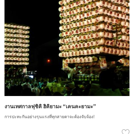
งานเทศกาลฟุชิคิ ฮิคิยามะ “เคนคะยามะ”
การปะทะกันอย่างรุนแรงที่ทุกสายตาจะต้องจับจ้อง!