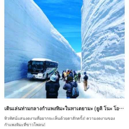
เดินเล่นท่ามกลางกำแพงหิมะในทาเตยามะ (ยูคิ โนะ โอ
ตานิ วอร์ค)
ทิวทัศน์แสนงดงามที่อยากจะเห็นด้วยตาสักครั้ง! ความงดงามของ
กำแพงหิมะที่ขาวโพลน!