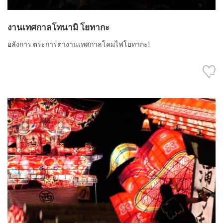
งานเทศกาลโทนามิ โยทากะ
อลังการ ตระการตางานเทศกาลโคมไฟโยทากะ!