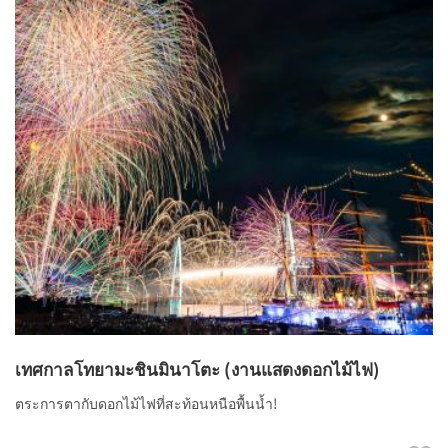
เทศกาลโทยามะชินมินาโตะ (งานแสดงดอกไม้ไฟ)
ตระการตากับดอกไม้ไฟที่สะท้อนหนือพื้นน้ำ!