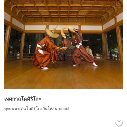
เทศกาลโคคิริโกะ
ทุกคนมาเต้นโคคิริโกะกันให้สนุกเถอะ!