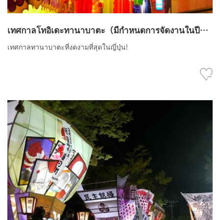
เทศกาลโทอิเดะทานาบาตะ（มีกำหนดการจัดงานในปี
2022）
เทศกาลทานาบาตะที่งดงามที่สุดในญี่ปุ่น!