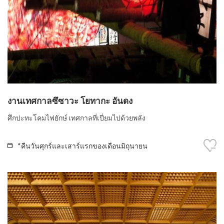
งานเทศกาลซึซาวะ โยทากะ อันดง
ศึกปะทะโคมไฟยักษ์ เทศกาลที่เปี่ยมไปด้วยพลัง
*คืนวันศุกร์และเสาร์แรกของเดือนมิถุนายน