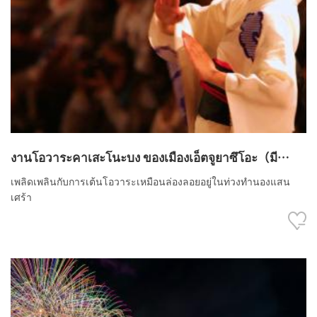
งานโอวาระคาเสะโนะบง ของเมืองเอ็ตจูยาซึโอะ（มี
กำหนดการจัดงานในปี 2023）
เพลิดเพลินกับการเต้นโอวาระเหมือนล่องลอยอยู่ในท่วงทำนองแสน
เศร้า