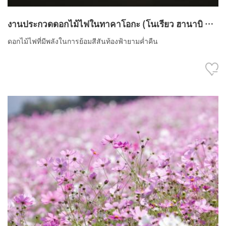
งานประกวดดอกไม้ไฟในทาคาโอกะ (โนเรียว ฮานาบิ ทา
คาโอกะ ไทไค) ของหนังสือพิมพ์คิตะนิปปอน
ดอกไม้ไฟที่มีพลังในการย้อมสีสันท้องฟ้ายามค่ำคืน