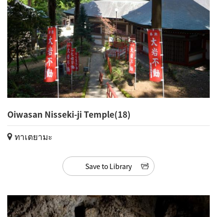
Oiwasan Nisseki-ji Temple(18)
ทาเตยามะ
Save to Library