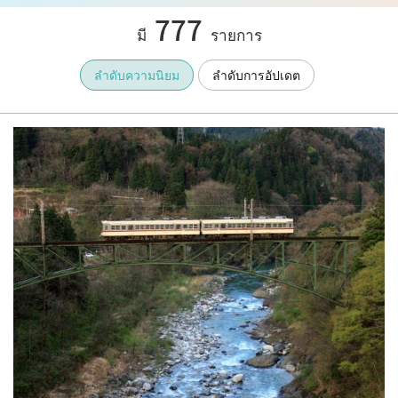
777
มี
รายการ
ลำดับความนิยม
ลำดับการอัปเดต