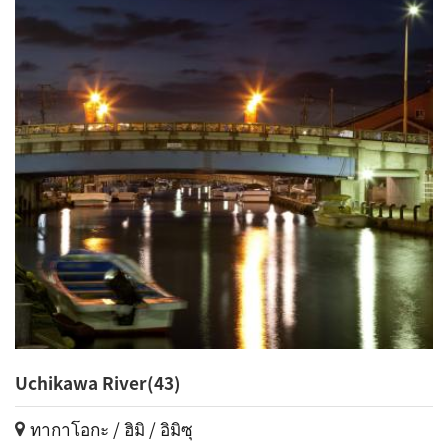
Uchikawa River(43)
ทากาโอกะ / ฮิมิ / อิมิซุ