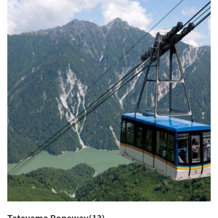
Tateyama Ropeway(13)