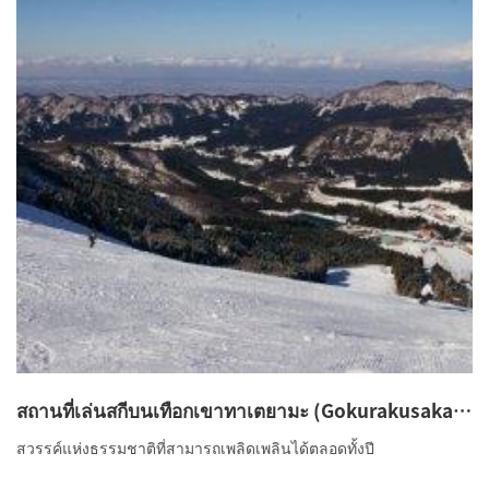
สถานที่เล่นสกีบนเทือกเขาทาเตยามะ (Gokurakusaka
Area, Raijo Valley Area)
สวรรค์แห่งธรรมชาติที่สามารถเพลิดเพลินได้ตลอดทั้งปี