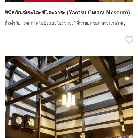
พิพิธภัณฑ์ยะโอะซึโอะวาระ (Yaotsu Owara Meseum)
ดื่มด่ำกับ “เทศกาลโอบ้งแบบโอะวาระ”ที่ฉายบนจอภาพขนาดใหญ่