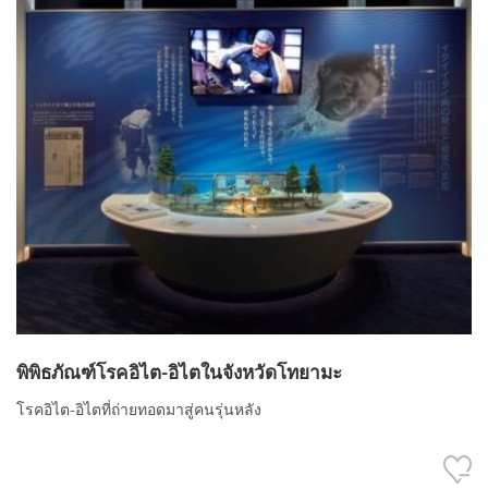
พิพิธภัณฑ์โรคอิไต-อิไตในจังหวัดโทยามะ
โรคอิไต-อิไตที่ถ่ายทอดมาสู่คนรุ่นหลัง