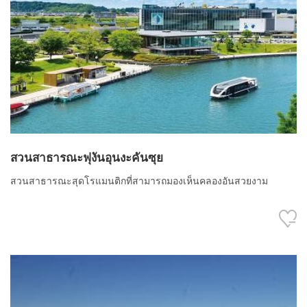
สวนสาธารณะฟุงันอุนงะคันซุย
สวนสาธารณะสุดโรแมนติกที่สามารถมองเห็นคลองอันสวยงาม