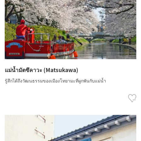
แม่น้ำมัตซึคาวะ (Matsukawa)
รู้สึกได้ถึงวัฒนธรรมของเมืองโทยามะที่ผูกพันกับแม่น้ำ