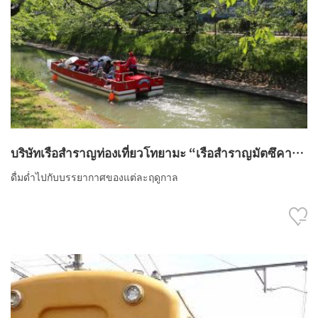
บริษัทเรือสำราญท่องเที่ยวโทยามะ “เรือสำราญมัตซึคาวะ
(Matsukawa)”
ดื่มด่ำไปกับบรรยากาศของแต่ละฤดูกาล