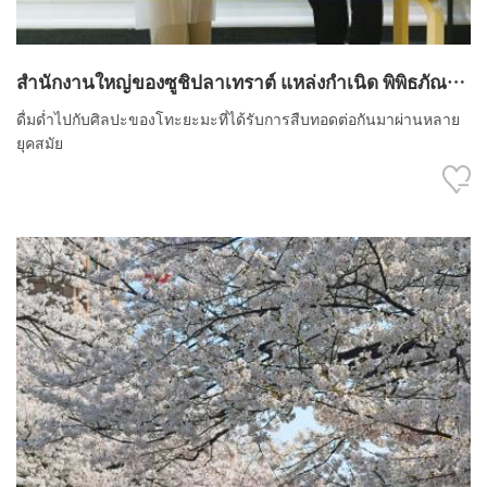
สำนักงานใหญ่ของซูชิปลาเทราต์ แหล่งกำเนิด พิพิธภัณฑ์
ซูชิปลาเทราต์ (Trout Sushi Museum)
ดื่มด่ำไปกับศิลปะของโทะยะมะที่ได้รับการสืบทอดต่อกันมาผ่านหลาย
ยุคสมัย