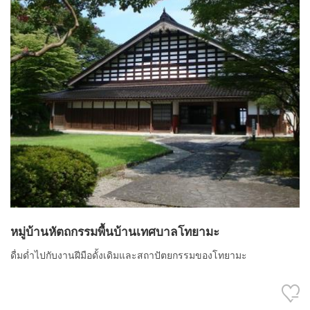
หมู่บ้านหัตถกรรมพื้นบ้านเทศบาลโทยามะ
ดื่มด่ำไปกับงานฝีมือดั้งเดิมและสถาปัตยกรรมของโทยามะ