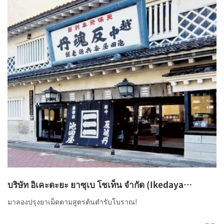
บริษัท อิเคะดะยะ ยาซุเบ โชเท็น จำกัด (Ikedaya
Yasuibei Shouten Co., Ltd.)
มาลองปรุงยาเม็ดตามสูตรต้นตำรับโบราณ!