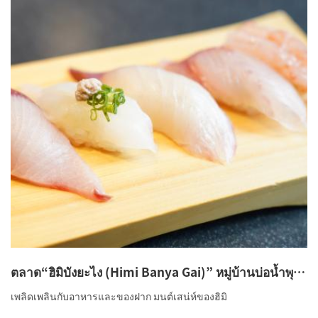
ตลาด“ฮิมิบังยะไง (Himi Banya Gai)” หมู่บ้านบ่อน้ำพุ
ร้อนฮิมิ “โซยุ (Soyu)”
เพลิดเพลินกับอาหารและของฝาก มนต์เสน่ห์ของฮิมิ