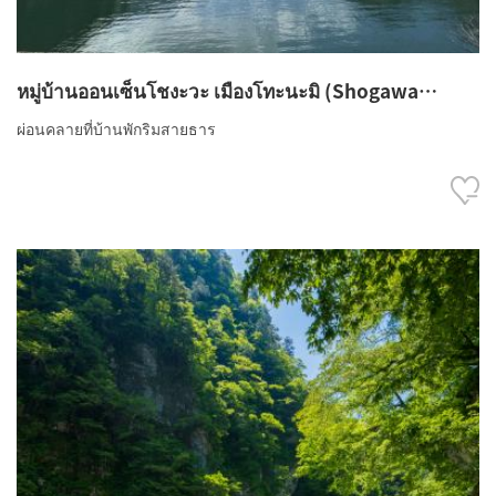
หมู่บ้านออนเซ็นโชงะวะ เมืองโทะนะมิ (Shogawa
Onsenkyo Tonami Shi)
ผ่อนคลายที่บ้านพักริมสายธาร