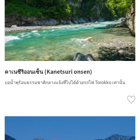
คาเนซึริออนเซ็น (Kanetsuri onsen)
บ่อน้ำพุร้อนธรรมชาติกลางแจ้งที่ไปได้ด้วยรถไฟ Torokko เท่านั้น