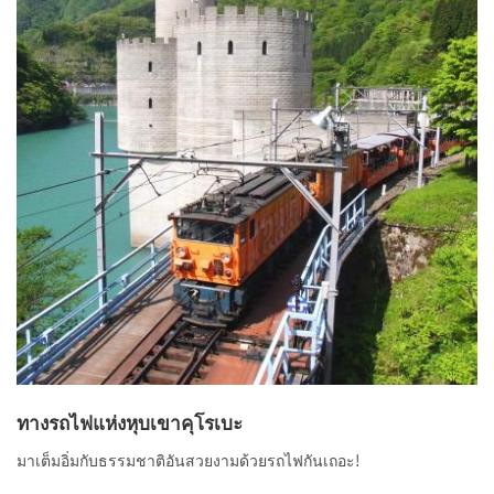
ทางรถไฟแห่งหุบเขาคุโรเบะ
มาเต็มอิ่มกับธรรมชาติอันสวยงามด้วยรถไฟกันเถอะ!