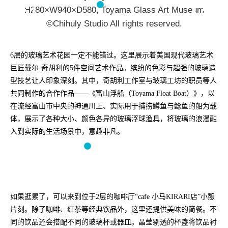
H280×W940×D580, Toyama Glass Art Museum
©Chihuly Studio All rights reserved.
6层的玻璃艺术花园一定不能错过。这里展示着美国现代玻璃艺术
巨匠戴尔·奇胡利的5件空间艺术作品。缤纷的色彩与超强的玻璃造
型技艺让人印象深刻。其中，奇胡利工作室与玻璃工坊的职员等人
共同制作的合作作品——《富山浮船（Toyama Float Boat）》，以
在流经富山市中央的神通川上、实际用于捕捞鳟鱼与鲶鱼的船为载
体，展示了各种大小、颜色各异的玻璃浮球渔具，将玻璃的浪漫融
入到实际的生活场景中，意趣非凡。
如果逛累了，可以来到位于2层的咖啡厅“cafe 小马KIRARI店”小憩
片刻。除了咖啡、红茶等经典饮品外，这里还提供美味的简餐。不
同的饮品还会搭配不同的玻璃杯或器皿。晶莹剔透的杯盏将饮品衬