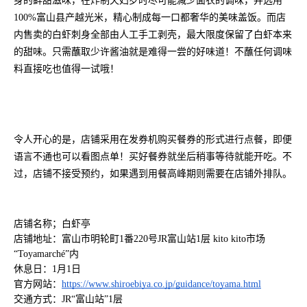
身的鲜甜滋味，在炸制天妇罗时尽可能减少面衣的调味，并选用
100%富山县产越光米，精心制成每一口都奢华的美味盖饭。而店
内售卖的白虾刺身全部由人工手工剥壳，最大限度保留了白虾本来
的甜味。只需蘸取少许酱油就是难得一尝的好味道！不蘸任何调味
料直接吃也值得一试哦！
令人开心的是，店铺采用在发券机购买餐券的形式进行点餐，即便
语言不通也可以看图点单！买好餐券就坐后稍事等待就能开吃。不
过，店铺不接受预约，如果遇到用餐高峰期则需要在店铺外排队。
店铺名称；白虾亭
店铺地址：富山市明轮町1番220号JR富山站1层 kito kito市场
“Toyamarché
”内
休息日：1月1日
官方网站：
https://www.shiroebiya.co.jp/guidance/toyama.html
交通方式：JR“富山站”1层