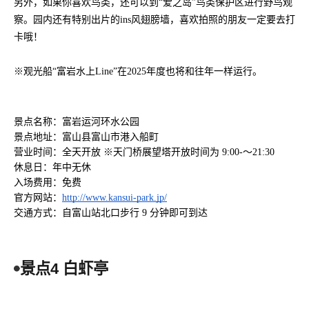
另外，如果你喜欢鸟类，还可以到“爱之岛”鸟类保护区进行野鸟观
察。园内还有特别出片的ins风翅膀墙，喜欢拍照的朋友一定要去打
卡哦！
※观光船“富岩水上Line”在2025年度也将和往年一样运行。
景点名称：富岩运河环水公园
景点地址：富山县富山市港入船町
营业时间：全天开放 ※天门桥展望塔开放时间为 9:00-～21:30
休息日：年中无休
入场费用：免费
官方网站：
http://www.kansui-park.jp/
交通方式：自富山站北口步行 9 分钟即可到达
景点4 白虾亭