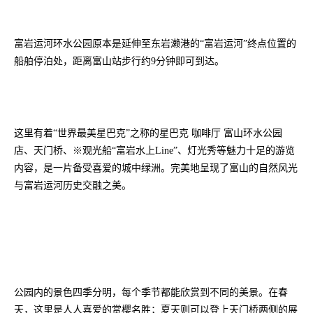
富岩运河环水公园原本是延伸至东岩濑港的“富岩运河”终点位置的
船舶停泊处，距离富山站步行约9分钟即可到达。
这里有着“世界最美星巴克”之称的星巴克 咖啡厅 富山环水公园
店、天门桥、※观光船“富岩水上Line”、灯光秀等魅力十足的游览
内容，是一片备受喜爱的城中绿洲。完美地呈现了富山的自然风光
与富岩运河历史交融之美。
公园内的景色四季分明，每个季节都能欣赏到不同的美景。在春
天，这里是人人喜爱的赏樱名胜；夏天则可以登上天门桥两侧的展