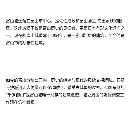
富山城坐落在富山市中心，是佐佐成政和富山藩主·前田家族的旧
居。这座城堡不仅是富山历史的见证者，更是日本有形文化遗产之
一。现在的富山城重建于1954年，是一座3重4层的建筑，至今仍是
富山市的标志性建筑。
如今的富山城址公园内，历史的痕迹与现代的风貌交相辉映。石壁
与护城河让人仿佛可以穿越时空，感受古城堡的过去。公园东侧的
“千岁御门”是富山城唯一现存的建筑遗迹，城址周围的发掘调查工
作现在仍在继续。