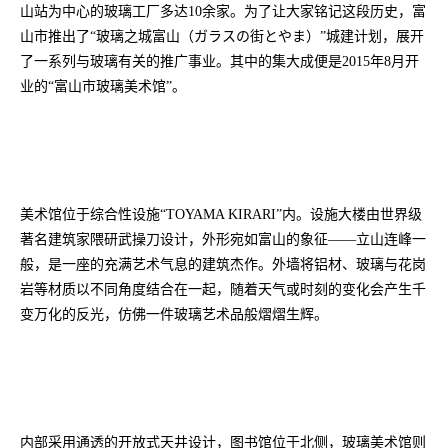
山站为中心的玻璃工厂多达10余家。为了让大家铭记这段历史，富
山市推出了“玻璃之城富山（ガラスの街とやま）”城建计划，展开
了一系列与玻璃有关的推广事业。其中的集大成便是2015年8月开
业的“富山市玻璃美术馆”。
美术馆位于综合性设施“TOYAMA KIRARI”内。设施大楼由世界级
著名建筑家隈研武操刀设计，外形宛如富山的象征——立山连峰一
般，是一座的充满艺术气息的建筑杰作。外墙将铝材、玻璃与花岗
岩等材质以不同角度结合在一起，随着天气或时刻的变化会产生千
变万化的反光，仿佛一件玻璃艺术品般熠熠生辉。
内部采用通透的开放式天井设计，图书馆位于北侧，玻璃美术馆则