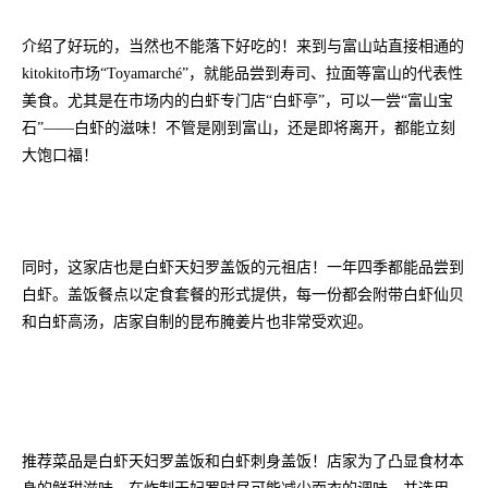
介绍了好玩的，当然也不能落下好吃的！来到与富山站直接相通的
kitokito市场“Toyamarché”，就能品尝到寿司、拉面等富山的代表性
美食。尤其是在市场内的白虾专门店“白虾亭”，可以一尝“富山宝
石”——白虾的滋味！不管是刚到富山，还是即将离开，都能立刻
大饱口福！
同时，这家店也是白虾天妇罗盖饭的元祖店！一年四季都能品尝到
白虾。盖饭餐点以定食套餐的形式提供，每一份都会附带白虾仙贝
和白虾高汤，店家自制的昆布腌姜片也非常受欢迎。
推荐菜品是白虾天妇罗盖饭和白虾刺身盖饭！店家为了凸显食材本