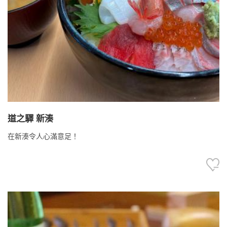
道之驛 新湊
在新湊令人心滿意足！