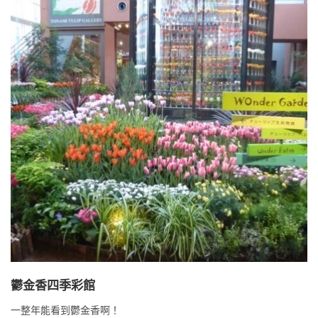
鬱金香四季彩館
一整年能看到鬱金香啊！