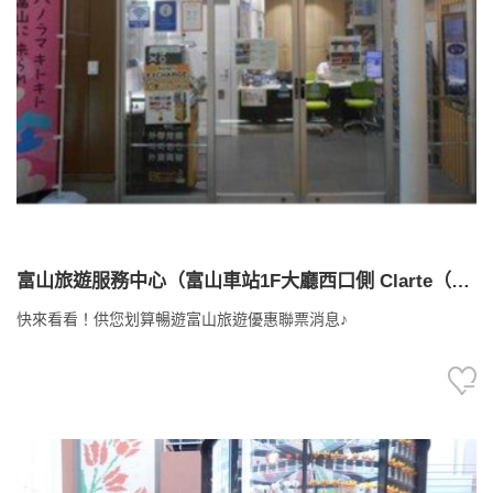
富山旅遊服務中心（富山車站1F大廳西口側 Clarte（ク
ラルテ）內
快來看看！供您划算暢遊富山旅遊優惠聯票消息♪