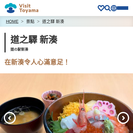
HOME
景點
道之驛 新湊
道之驛 新湊
道の駅新湊
在新湊令人心滿意足！