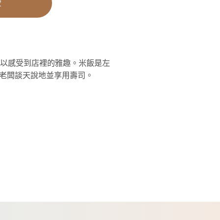
愛
可以感受到店裡的雅趣。米飯是左
老闆談天說地並享用壽司。