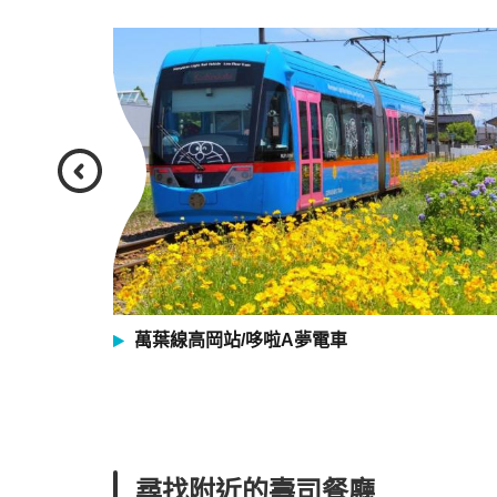
萬葉線高岡站/哆啦A夢電車
尋找附近的壽司餐廳