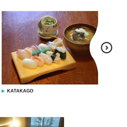
KATAKAGO
壽