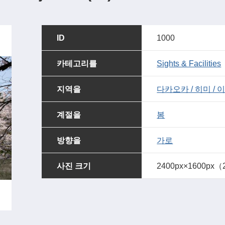
ID
1000
카테고리를
Sights & Facilities
지역을
다카오카 / 히미 / 
계절을
봄
방향을
가로
사진 크기
2400px×1600px（