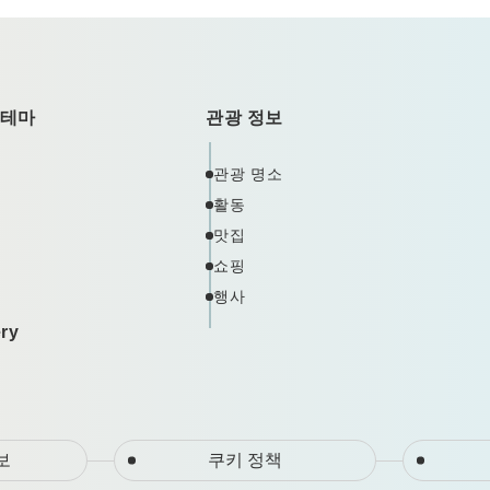
 테마
관광 정보
관광 명소
활동
맛집
쇼핑
행사
ery
보
쿠키 정책