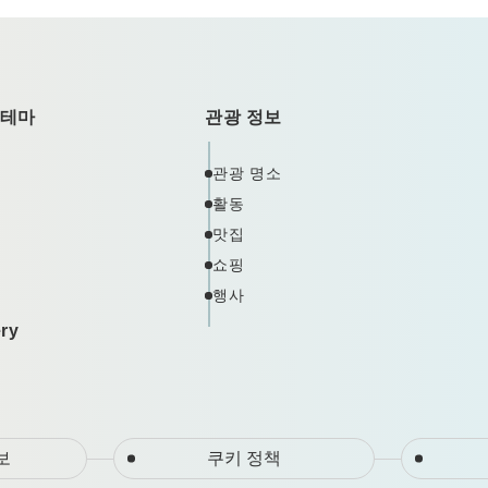
 테마
관광 정보
관광 명소
활동
맛집
쇼핑
행사
ery
보
쿠키 정책