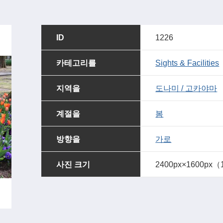
ID
1226
카테고리를
Sights & Facilities
지역을
도나미 / 고카야마
계절을
봄
방향을
가로
사진 크기
2400px×1600px（