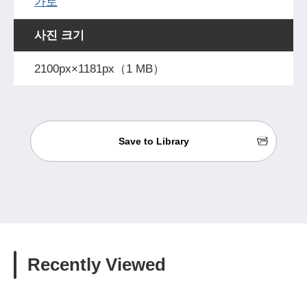
가로
사진 크기
2100px×1181px（1 MB）
Save to Library
Recently Viewed