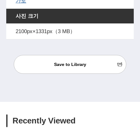
가로
사진 크기
2100px×1331px（3 MB）
Save to Library
Recently Viewed