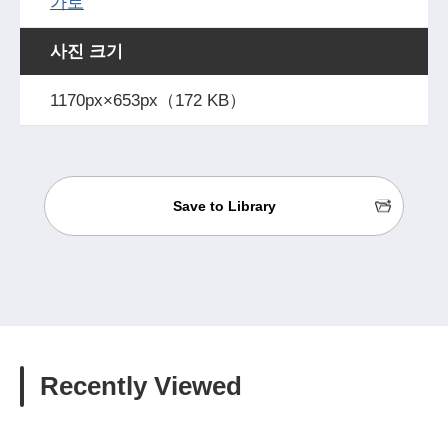
가로
사진 크기
1170px×653px（172 KB）
Save to Library
Recently Viewed