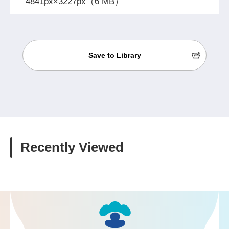
4841px×3227px（6 MB）
Save to Library
Recently Viewed