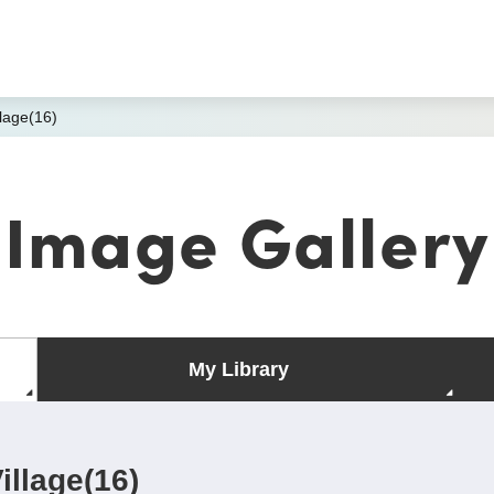
lage(16)
Image Gallery
My Library
illage(16)