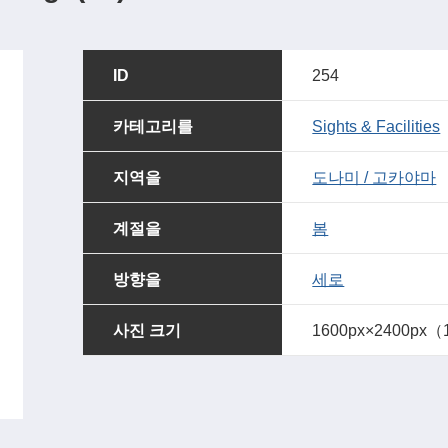
ID
254
카테고리를
Sights & Facilities
지역을
도나미 / 고카야마
계절을
봄
방향을
세로
사진 크기
1600px×2400px（