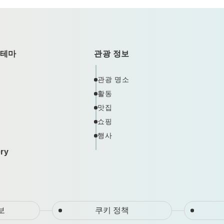
 테마
관광 정보
관광 명소
활동
맛집
쇼핑
행사
ery
보
쿠키 정책