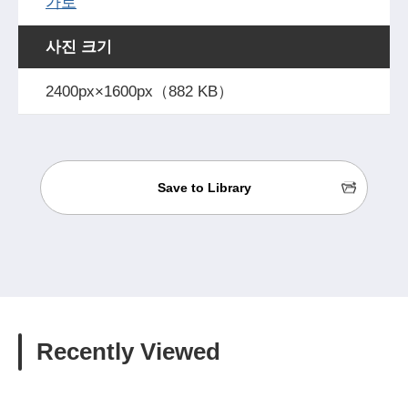
가로
사진 크기
2400px×1600px（882 KB）
Save to Library
Recently Viewed