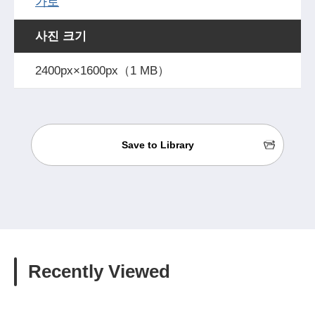
가로
사진 크기
2400px×1600px（1 MB）
Save to Library
Recently Viewed