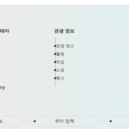
 테마
관광 정보
관광 명소
활동
맛집
쇼핑
행사
ery
보
쿠키 정책