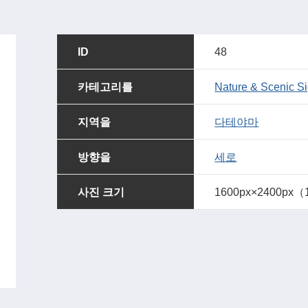
ID
48
카테고리를
Nature & Scenic Si
지역을
다테야마
방향을
세로
사진 크기
1600px×2400px（