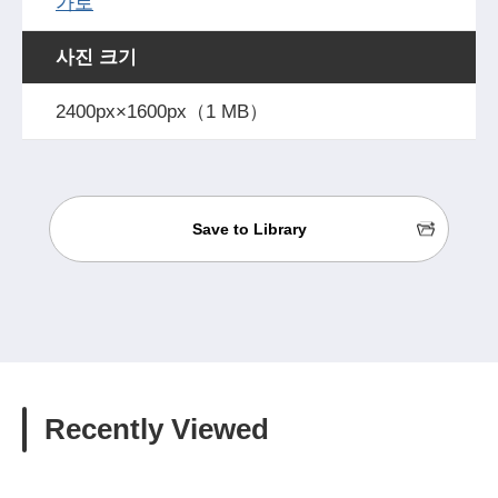
가로
사진 크기
2400px×1600px（1 MB）
Save to Library
Recently Viewed