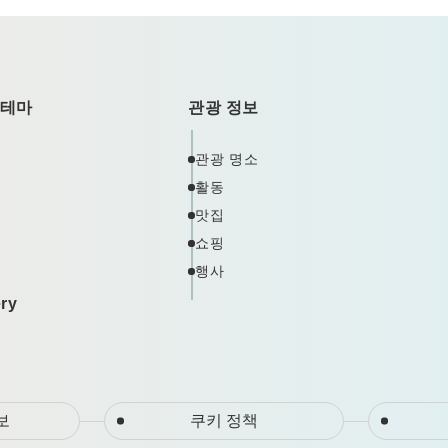
 테마
관광 정보
관광 명소
활동
맛집
쇼핑
행사
ery
보
쿠키 정책