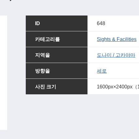
ID
648
카테고리를
Sights & Facilities
지역을
도나미 / 고카야마
방향을
세로
사진 크기
1600px×2400px（