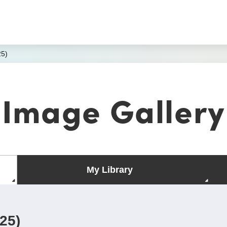
25)
Image Gallery
My Library
25)