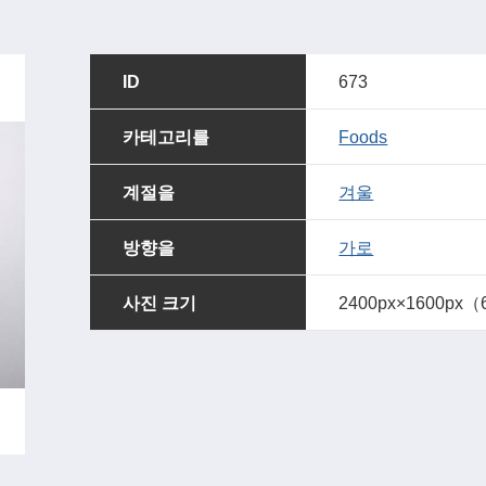
ID
673
카테고리를
Foods
계절을
겨울
방향을
가로
사진 크기
2400px×1600px（