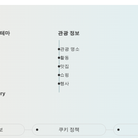
 테마
관광 정보
관광 명소
활동
맛집
쇼핑
행사
ery
보
쿠키 정책