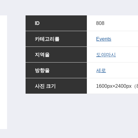
ID
808
카테고리를
Events
지역을
도야마시
방향을
세로
사진 크기
1600px×2400px（