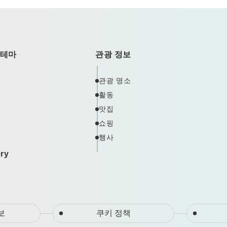
 테마
관광 정보
관광 명소
활동
맛집
쇼핑
행사
ery
보
쿠키 정책