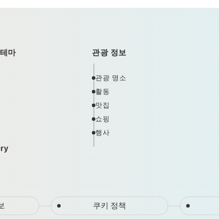
 테마
관광 정보
관광 명소
활동
맛집
쇼핑
행사
ery
보
쿠키 정책