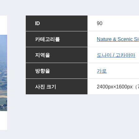
ID
90
카테고리를
Nature & Scenic Si
지역을
도나미 / 고카야마
방향을
가로
사진 크기
2400px×1600px（