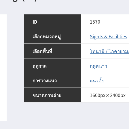
ID
1570
เลือกหมวดหมู่
Sights & Facilities
เลือกพื้นที่
โทนามิ / โกคายาม
ฤดูกาล
ฤดูหนาว
การวางแนว
แนวตั้ง
ขนาดภาพถ่าย
1600px×2400px