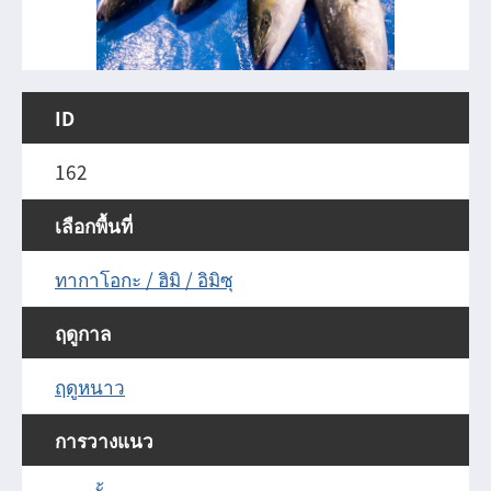
ID
162
เลือกพื้นที่
ทากาโอกะ / ฮิมิ / อิมิซุ
ฤดูกาล
ฤดูหนาว
การวางแนว