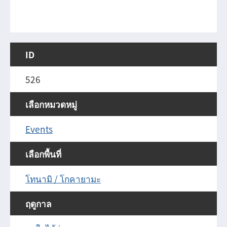
ID
526
เลือกหมวดหมู่
Events
เลือกพื้นที่
โทนามิ / โกคายามะ
ฤดูกาล