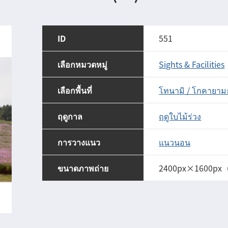
ID
551
เลือกหมวดหมู่
Sights & Facilities
เลือกพื้นที่
โทนามิ / โกคายาม
ฤดูกาล
ฤดูใบไม้ร่วง
การวางแนว
แนวนอน
ขนาดภาพถ่าย
2400px×1600px