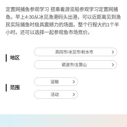
定置网捕鱼参观学习 搭乘着游览船参观学习定置网捕
鱼。早上4:30从冰见渔港码头出港，可以近距离见到渔
民实际捕鱼时极具震撼力的场面。整个行程大约1个半
小时。还可以选择一起参观鱼市场竞价。
高冈市/冰见市/射水市
地区
砺波市/五箇山
运输
范围
活动