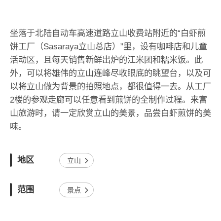
坐落于北陆自动车高速道路立山收费站附近的“白虾煎
饼工厂（Sasaraya立山总店）”里，设有咖啡店和儿童
活动区，且每天销售新鲜出炉的江米团和糯米饭。此
外，可以将雄伟的立山连峰尽收眼底的眺望台，以及可
以将立山做为背景的拍照地点，都很值得一去。从工厂
2楼的参观走廊可以任意看到煎饼的全制作过程。来富
山旅游时，请一定欣赏立山的美景，品尝白虾煎饼的美
味。
地区
立山
范围
景点