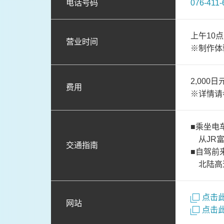
电话号码
076-411-
上午10
营业时间
※制作体验
2,000日
费用
※详情请
■乘坐电
从JR富
交通指南
■自驾前
北陆高速
点击
网站
点击