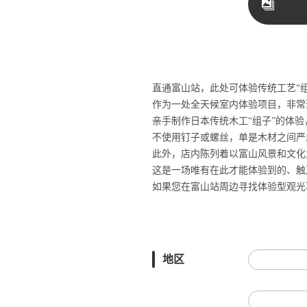
直通富山站，此处可体验传统工艺“
作为一处全天候室内体验项目，非常
亲
手制作日本
传统
木工“
组
子”的体
验
不使用
钉
子或螺丝，单是木材之间严
此外，
店内
陈
列着以富山
风
景和文化
这
是一
场
唯有在此才能体
验
到的、触
如果您在富山站周边寻找体验型观光
地区