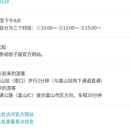
6118
点至下午8点
分为三个时段：①10:00～ ②13:00～ ③15:00～
元起
参阅组子座官方网站。
车前来的游客
山站（南口）步行2分钟（与富山站地下通道直通）
来的游客
公路〈富山IC〉驶向富山市区方向，车程20分钟
此处访问官方网站
此处查看景点信息