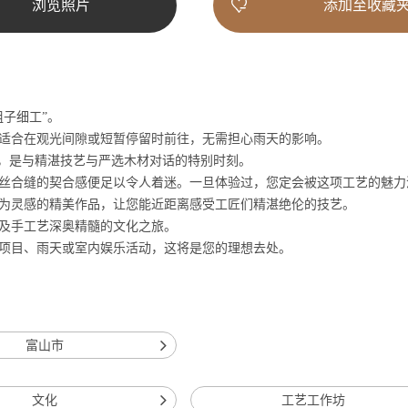
浏览照片
添加至收藏
组子细工”。
适合在观光间隙或短暂停留时前往，无需担心雨天的影响。
，是
与精湛技艺与严选木材对话的特别时刻。
丝合缝的契合感便足以令人着迷。一旦体验过，您定会被这项工艺的魅力
为灵感的精美作品，让您能近距离感受工匠
们
精湛
绝伦
的技
艺。
及手工
艺深奥精髓的文化之旅。
项目、雨天或室内娱乐活动，这将是您的理想去处。
富山市
文化
工艺工作坊