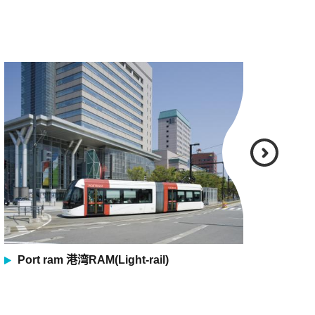
Port ram 港湾RAM(Light-rail)
富