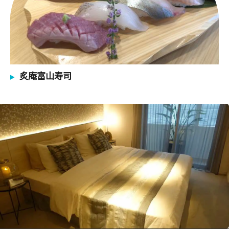
炙庵富山寿司