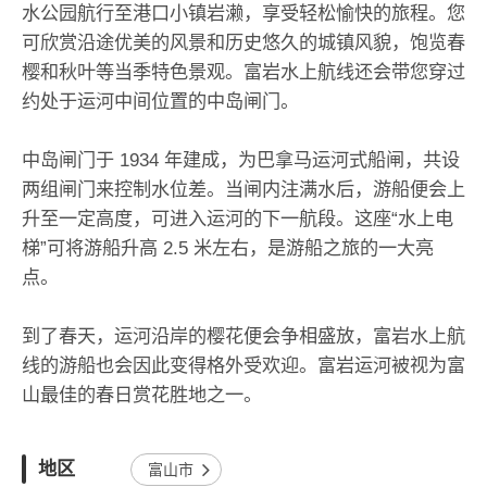
水公园航行至港口小镇岩濑，享受轻松愉快的旅程。您
可欣赏沿途优美的风景和历史悠久的城镇风貌，饱览春
樱和秋叶等当季特色景观。富岩水上航线还会带您穿过
约处于运河中间位置的中岛闸门。
中岛闸门于 1934 年建成，为巴拿马运河式船闸，共设
两组闸门来控制水位差。当闸内注满水后，游船便会上
升至一定高度，可进入运河的下一航段。这座“水上电
梯”可将游船升高 2.5 米左右，是游船之旅的一大亮
点。
到了春天，运河沿岸的樱花便会争相盛放，富岩水上航
线的游船也会因此变得格外受欢迎。富岩运河被视为富
山最佳的春日赏花胜地之一。
地区
富山市