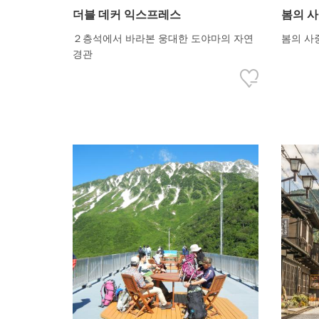
더블 데커 익스프레스
봄의 
２층석에서 바라본 웅대한 도야마의 자연
봄의 사
경관