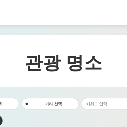
관광 명소
택
거리 선택