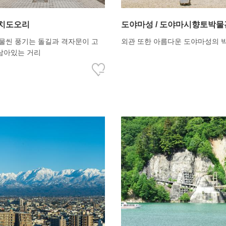
치도오리
도야마성 / 도야마시향토박물
 물씬 풍기는 돌길과 격자문이 고
외관 또한 아름다운 도야마성의 
남아있는 거리