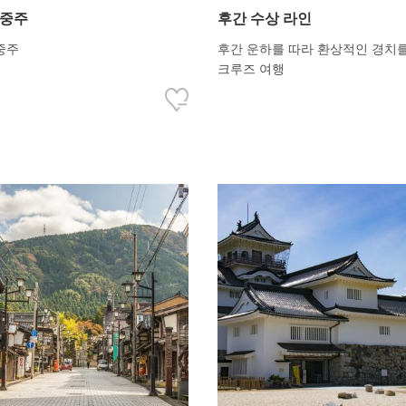
사중주
후간 수상 라인
중주
후간 운하를 따라 환상적인 경치
크루즈 여행