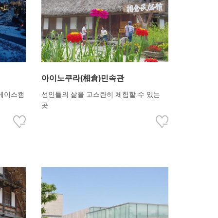
아이노쿠라(相倉)민속관
 베이스캠
선인들의 삶을 고스란히 체험할 수 있는
곳