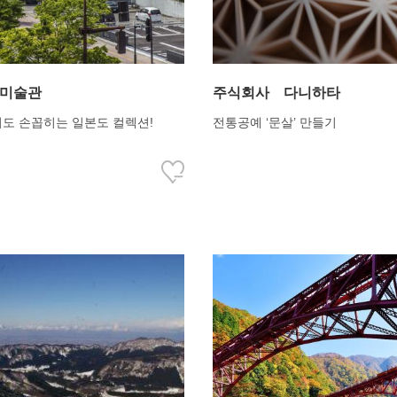
 미술관
주식회사 다니하타
도 손꼽히는 일본도 컬렉션!
전통공예 ‘문살’ 만들기