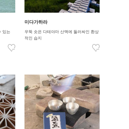
미다가하라
수 있는
우뚝 솟은 다테야마 산맥에 둘러싸인 환상
적인 습지