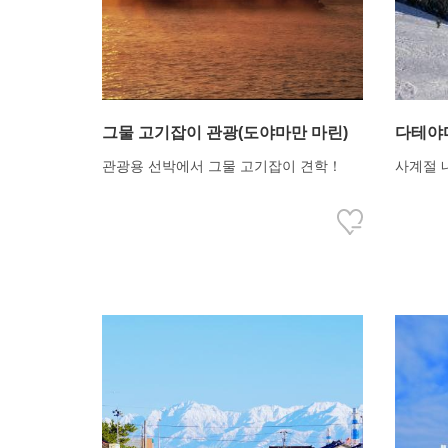
그물 고기잡이 관광(도야마만 마린)
다테야마
라쿠자
관광용 선박에서 그물 고기잡이 견학！
사계절 
프）