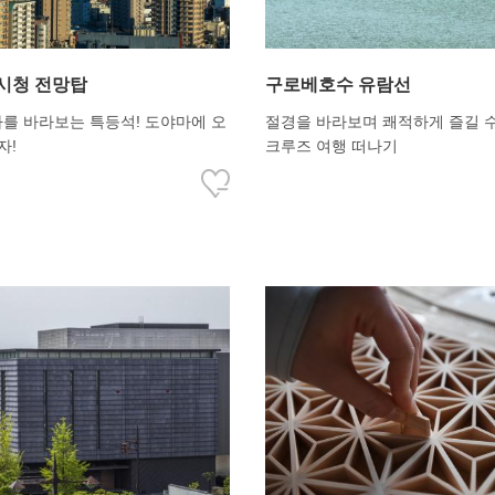
시청 전망탑
구로베호수 유람선
를 바라보는 특등석! 도야마에 오
절경을 바라보며 쾌적하게 즐길 
자!
크루즈 여행 떠나기