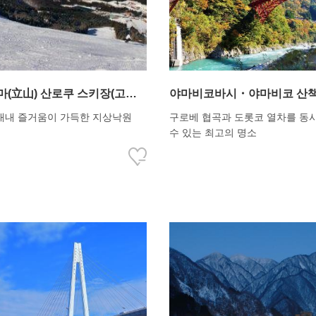
(立山) 산로쿠 스키장(고쿠
야마비코바시・야마비코 산
카 슬로프・라이쵸발리 슬로
내내 즐거움이 가득한 지상낙원
구로베 협곡과 도롯코 열차를 동
수 있는 최고의 명소