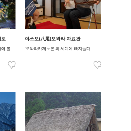
책로
야쓰오(八尾)오와라 자료관
시에 볼
‘오와라카제노본’의 세계에 빠져들다!