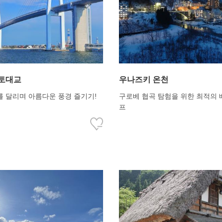
토대교
우나즈키 온천
를 달리며 아름다운 풍경 즐기기!
구로베 협곡 탐험을 위한 최적의
프