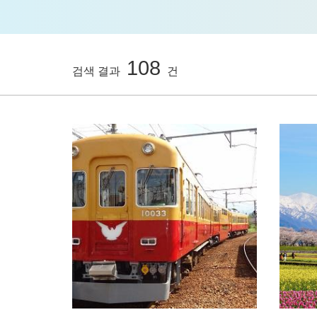
108
검색 결과
건