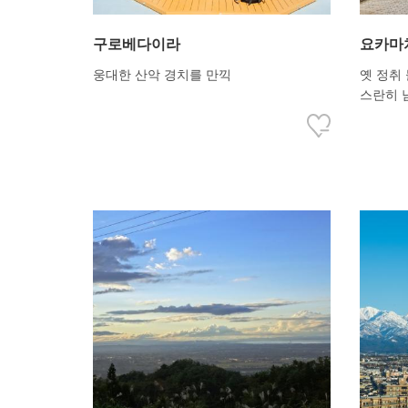
구로베다이라
요카마
웅대한 산악 경치를 만끽
옛 정취
스란히 