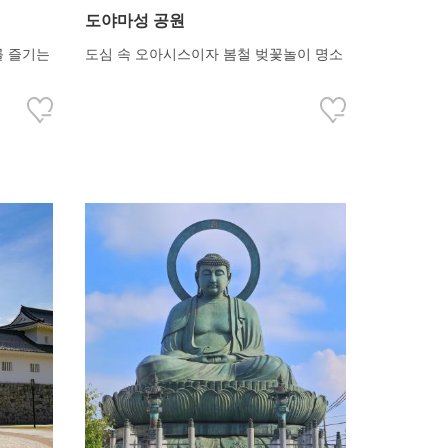
도야마성 공원
를 즐기는
도심 속 오아시스이자 봄철 벚꽃놀이 명소