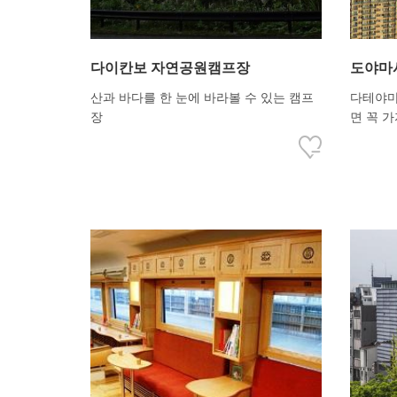
다이칸보 자연공원캠프장
도야마
산과 바다를 한 눈에 바라볼 수 있는 캠프
다테야마
장
면 꼭 가