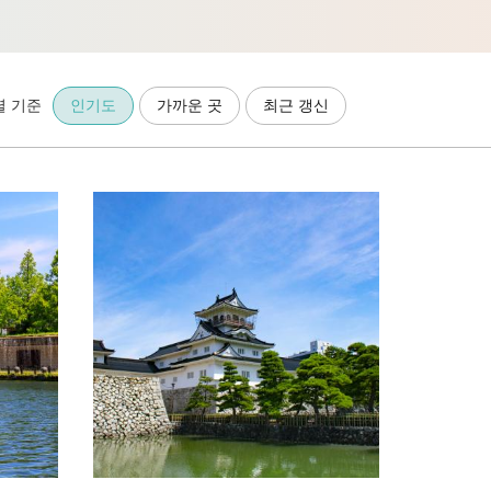
렬 기준
인기도
가까운 곳
최근 갱신