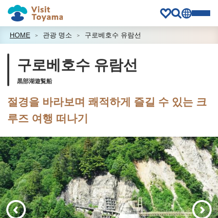
HOME
관광 명소
구로베호수 유람선
구로베호수 유람선
黒部湖遊覧船
절경을 바라보며 쾌적하게 즐길 수 있는 크
루즈 여행 떠나기