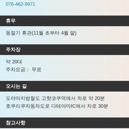
076-462-9971
휴무
동절기 휴관(11월 초부터 4월 말)
주차장
약 20대
주차요금： 무료
오시는 길
도야마지방철도 고햣코쿠역에서 차로 약 20분
호쿠리쿠자동차도로 다테야마IC에서 차로 30분
참고사항